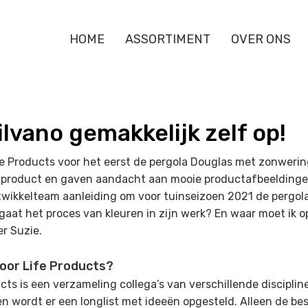
HOME
ASSORTIMENT
OVER ONS
lvano gemakkelijk zelf op!
e Products voor het eerst de pergola Douglas met zonwerin
 product en gaven aandacht aan mooie productafbeeldingen
ikkelteam aanleiding om voor tuinseizoen 2021 de pergola
 gaat het proces van kleuren in zijn werk? En waar moet ik 
er Suzie.
oor Life Products?
ts is een verzameling collega’s van verschillende discipli
oen wordt er een longlist met ideeën opgesteld. Alleen de b