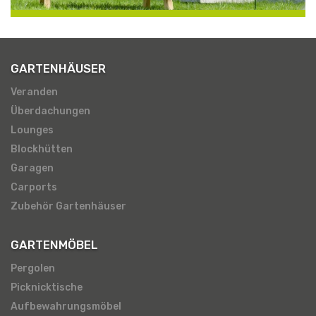
GARTENHÄUSER
Veranden
Überdachungen
Lounges
Blockhütten
Garagen
Carports
Zubehör Gartenhäuser
GARTENMÖBEL
Pergolen
Picknicktische
Aufbewahrungsmöbel