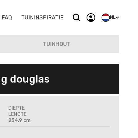
FAQ
TUININSPIRATIE
NL
NL
TUINHOUT
FR
DE
EN
g douglas
DIEPTE
LENGTE
254.9 cm