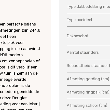
Type dakbedekking me
Type boeideel
en perfecte balans
 afmetingen zijn 244,8
Dakbeschot
heeft een
kte plek voor
apping is een aanwinst
Aantal staanders
st:Dit modern
en om zonnepanelen of
Robuustheid staander 
 is dit verblijf een
w tuin is.Zelf aan de
Afmeting gording (cm)
, meegeleverde
nderdelen, is de
voor iedere gemiddelde
Afmeting ringbalk (cm)
om deze Douglas
ding voor een lekvrij
Afmeting schoor (cm)