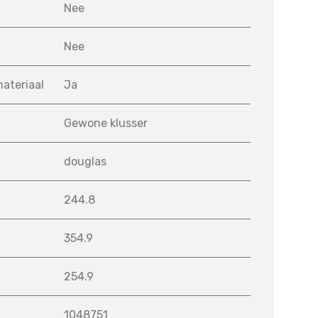
Nee
d
Nee
materiaal
Ja
Gewone klusser
douglas
244.8
354.9
254.9
1048751