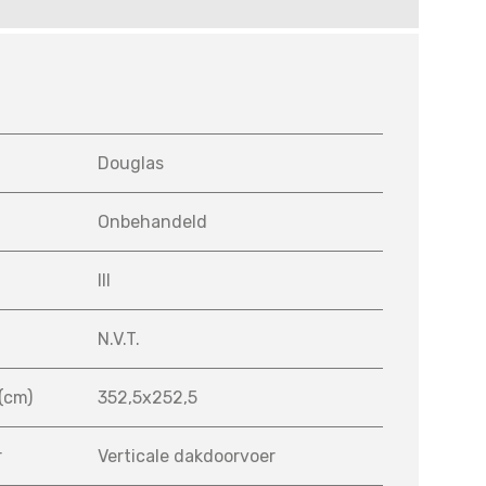
Douglas
Onbehandeld
III
g
N.V.T.
(cm)
352,5x252,5
r
Verticale dakdoorvoer