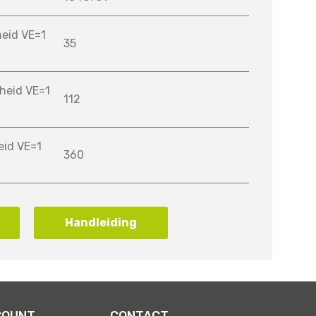
heid VE=1
35
heid VE=1
112
eid VE=1
360
Handleiding
COUNT
CONTACT