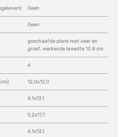
egeleverd
Geen
Geen
geschaafde plank met veer en
groef, werkende breedte 10,8 cm
4
(cm)
12,0x12,0
4,1x13,1
5,2x17,1
4,1x13,1