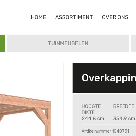
HOME
ASSORTIMENT
OVER ONS
TUINMEUBELEN
Overkappin
HOOGTE
BREEDTE
DIKTE
244.8 cm
354.9 cm
Artikelnummer 1048751