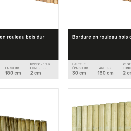
en rouleau bois dur
Bordure en rouleau bois 
PROFONDEUR
HAUTEUR
PROF
LARGEUR
LONGUEUR
ÉPAISSEUR
LARGEUR
LONG
180
cm
2
cm
30
cm
180
cm
2
c