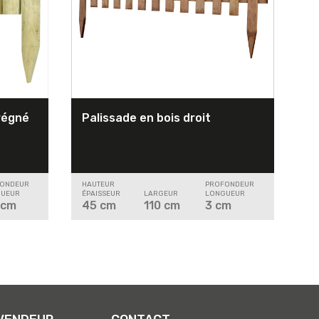
prégné
Palissade en bois droit
ONDEUR
HAUTEUR
PROFONDEUR
UEUR
ÉPAISSEUR
LARGEUR
LONGUEUR
cm
45
cm
110
cm
3
cm