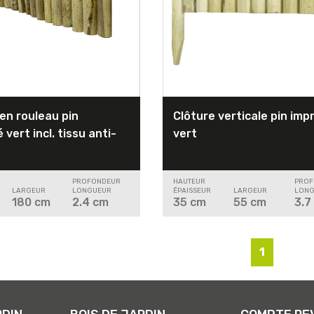
en rouleau pin
Clôture verticale pin im
vert incl. tissu anti-
vert
PROFONDEUR
HAUTEUR
PROF
LARGEUR
LONGUEUR
ÉPAISSEUR
LARGEUR
LONG
180
cm
2.4
cm
35
cm
55
cm
3.7
1