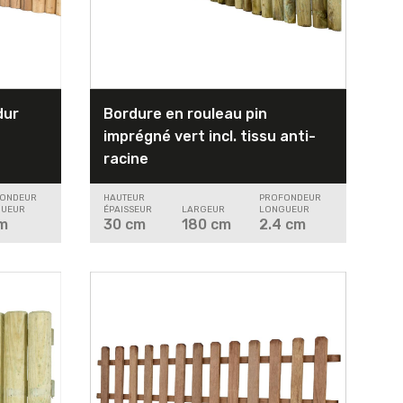
dur
Bordure en rouleau pin
imprégné vert incl. tissu anti-
racine
ONDEUR
HAUTEUR
PROFONDEUR
UEUR
ÉPAISSEUR
LARGEUR
LONGUEUR
m
30
cm
180
cm
2.4
cm