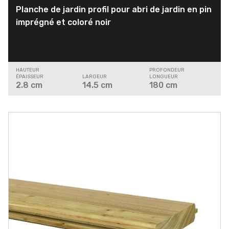
Planche de jardin profil pour abri de jardin en pin
imprégné et coloré noir
HAUTEUR
PROFONDEUR
ÉPAISSEUR
LARGEUR
LONGUEUR
2.8
cm
14.5
cm
180
cm