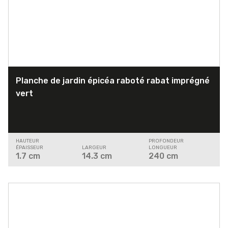
Planche de jardin épicéa raboté rabat imprégné
vert
HAUTEUR
PROFONDEUR
ÉPAISSEUR
LARGEUR
LONGUEUR
1.7
cm
14.3
cm
240
cm