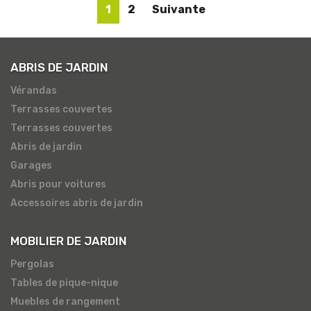
1
2
Suivante
ABRIS DE JARDIN
Vérandas
Terrasses couvertes
Terrasses couvertes
Abris de jardin
Garages
Abris pour voitures
Accessoires abris de jardin
MOBILIER DE JARDIN
Pergolas
Tables de pique-nique
Muebles de rangement