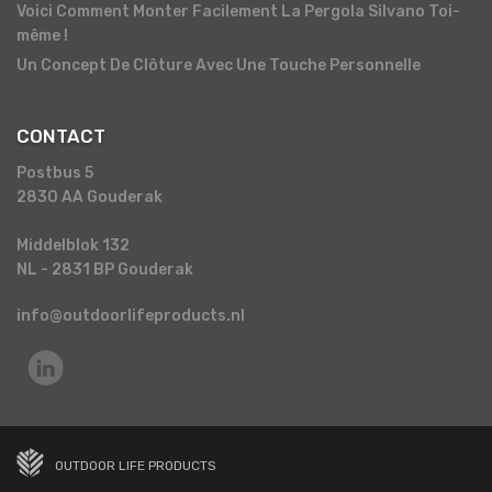
Voici Comment Monter Facilement La Pergola Silvano Toi-
même !
Un Concept De Clôture Avec Une Touche Personnelle
CONTACT
Postbus 5
2830 AA Gouderak
Middelblok 132
NL - 2831 BP Gouderak
info@outdoorlifeproducts.nl
OUTDOOR LIFE PRODUCTS